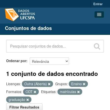
Entrar
Conjuntos de dados
Conjuntos de dados
Organizações
Grupos
Sobre
Ordenar por
1 conjunto de dados encontrado
Licenças:
Outra (Aberta)
Grupos:
Ensino
Formatos:
ODT
Etiquetas:
matrículas
graduação
Filtrar Resultados