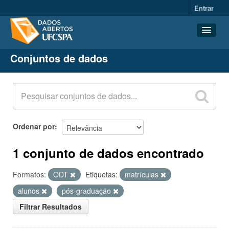
Entrar
Conjuntos de dados
Conjuntos de dados
Organizações
Grupos
Sobre
Ordenar por
1 conjunto de dados encontrado
Formatos:
ODT
Etiquetas:
matrículas
alunos
pós-graduação
Filtrar Resultados