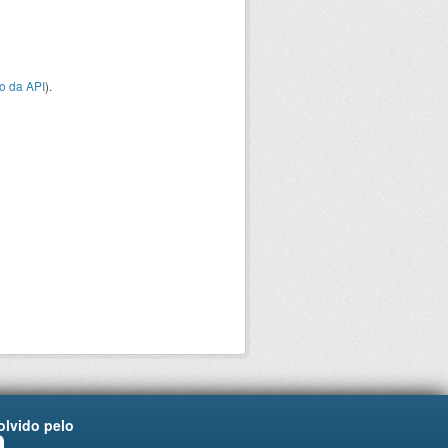
o da API
).
lvido pelo