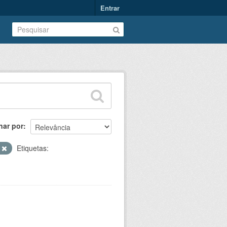
Entrar
nar por
T
Etiquetas: