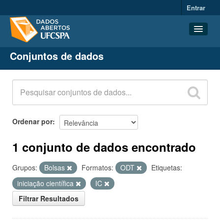
Entrar
Conjuntos de dados
Conjuntos de dados
Organizações
Grupos
Sobre
Ordenar por
1 conjunto de dados encontrado
Grupos:
Bolsas
Formatos:
ODT
Etiquetas:
iniciação científica
IC
Filtrar Resultados