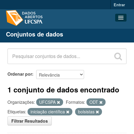
Entrar
Conjuntos de dados
Conjuntos de dados
Organizações
Grupos
Sobre
Ordenar por
1 conjunto de dados encontrado
Organizações:
UFCSPA
Formatos:
ODT
Etiquetas:
iniciação científica
bolsistas
Filtrar Resultados