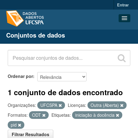
Entrar
Conjuntos de dados
Conjuntos de dados
Organizações
Grupos
Sobre
Ordenar por
1 conjunto de dados encontrado
Organizações:
UFCSPA
Licenças:
Outra (Aberta)
Formatos:
ODT
Etiquetas:
iniciação à docência
pid
Filtrar Resultados