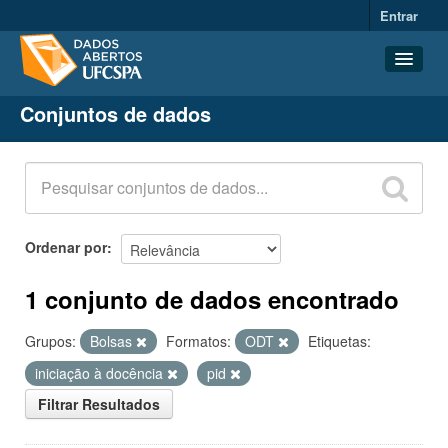
Entrar
Conjuntos de dados
Conjuntos de dados
Organizações
Grupos
Sobre
Ordenar por
1 conjunto de dados encontrado
Grupos:
Bolsas
Formatos:
ODT
Etiquetas:
iniciação à docência
pid
Filtrar Resultados