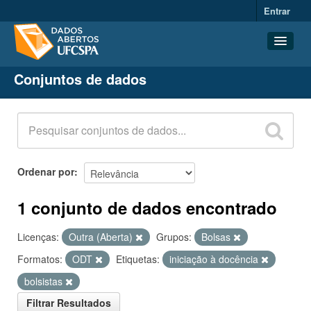
Entrar
Conjuntos de dados
Conjuntos de dados
Organizações
Grupos
Sobre
Ordenar por
1 conjunto de dados encontrado
Licenças:
Outra (Aberta)
Grupos:
Bolsas
Formatos:
ODT
Etiquetas:
iniciação à docência
bolsistas
Filtrar Resultados