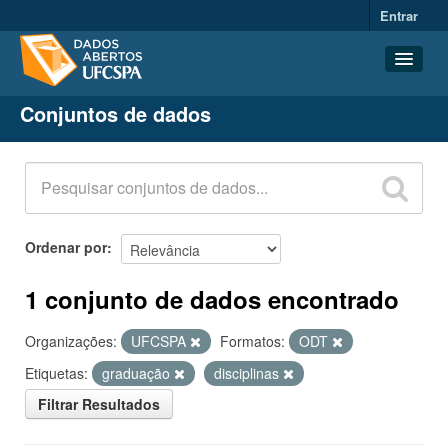
Entrar
Conjuntos de dados
Conjuntos de dados
Organizações
Grupos
Sobre
Ordenar por
1 conjunto de dados encontrado
Organizações:
UFCSPA
Formatos:
ODT
Etiquetas:
graduação
disciplinas
Filtrar Resultados