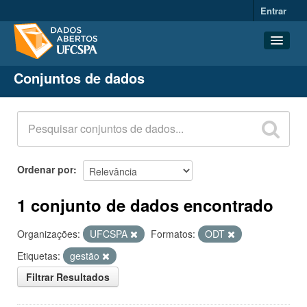
Entrar
Conjuntos de dados
Conjuntos de dados
Organizações
Grupos
Sobre
Ordenar por
1 conjunto de dados encontrado
Organizações:
UFCSPA
Formatos:
ODT
Etiquetas:
gestão
Filtrar Resultados