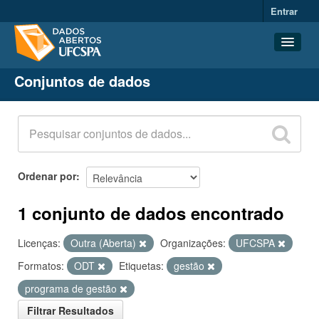
Entrar
Conjuntos de dados
Conjuntos de dados
Organizações
Grupos
Sobre
Ordenar por
1 conjunto de dados encontrado
Licenças:
Outra (Aberta)
Organizações:
UFCSPA
Formatos:
ODT
Etiquetas:
gestão
programa de gestão
Filtrar Resultados