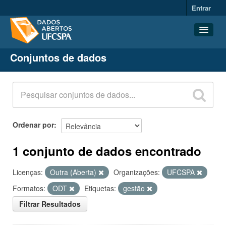
Entrar
Conjuntos de dados
Conjuntos de dados
Organizações
Grupos
Sobre
Ordenar por
1 conjunto de dados encontrado
Licenças:
Outra (Aberta)
Organizações:
UFCSPA
Formatos:
ODT
Etiquetas:
gestão
Filtrar Resultados