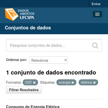
Entrar
Conjuntos de dados
Conjuntos de dados
Organizações
Grupos
Sobre
Ordenar por
1 conjunto de dados encontrado
Formatos:
ODT
Etiquetas:
energia
elétrica
Filtrar Resultados
Consumo de Energia Elétrica