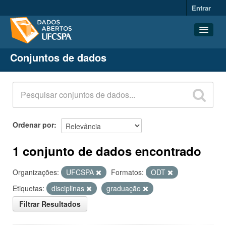
Entrar
Conjuntos de dados
Conjuntos de dados
Organizações
Grupos
Sobre
Ordenar por
1 conjunto de dados encontrado
Organizações:
UFCSPA
Formatos:
ODT
Etiquetas:
disciplinas
graduação
Filtrar Resultados