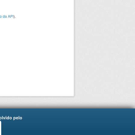
o da API
).
lvido pelo