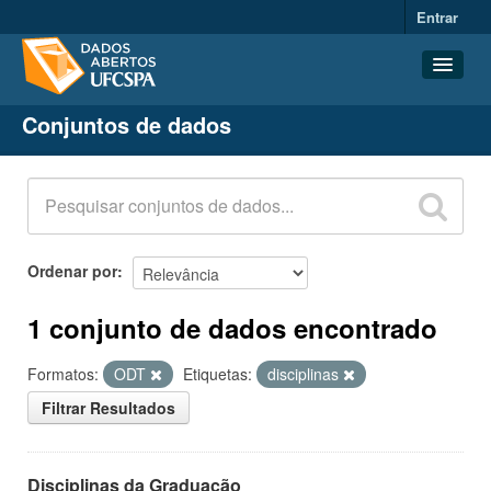
Entrar
Conjuntos de dados
Conjuntos de dados
Organizações
Grupos
Sobre
Ordenar por
1 conjunto de dados encontrado
Formatos:
ODT
Etiquetas:
disciplinas
Filtrar Resultados
Disciplinas da Graduação