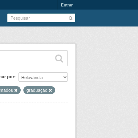
Entrar
nar por
omados
graduação