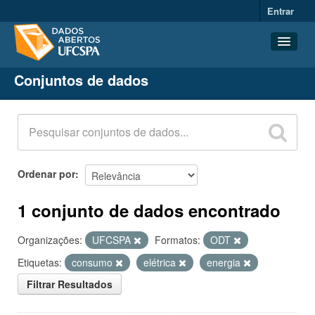
Entrar
Conjuntos de dados
Conjuntos de dados
Organizações
Grupos
Sobre
Ordenar por
1 conjunto de dados encontrado
Organizações:
UFCSPA
Formatos:
ODT
Etiquetas:
consumo
elétrica
energia
Filtrar Resultados