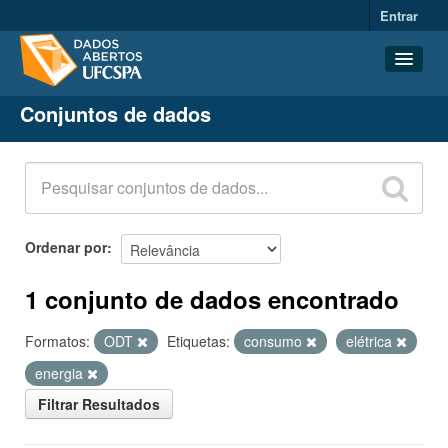
Entrar
Conjuntos de dados
Conjuntos de dados
Organizações
Grupos
Sobre
Ordenar por
1 conjunto de dados encontrado
Formatos:
ODT
Etiquetas:
consumo
elétrica
energia
Filtrar Resultados