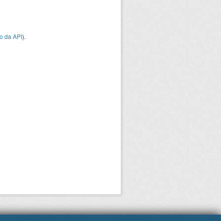
o da API
).