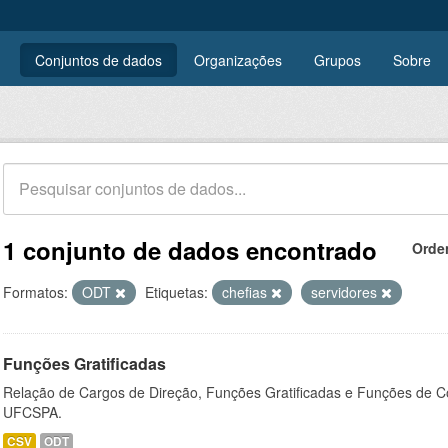
Conjuntos de dados
Organizações
Grupos
Sobre
1 conjunto de dados encontrado
Orde
Formatos:
ODT
Etiquetas:
chefias
servidores
Funções Gratificadas
Relação de Cargos de Direção, Funções Gratificadas e Funções de C
UFCSPA.
CSV
ODT