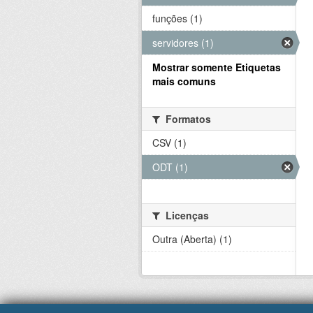
funções (1)
servidores (1)
Mostrar somente Etiquetas
mais comuns
Formatos
CSV (1)
ODT (1)
Licenças
Outra (Aberta) (1)