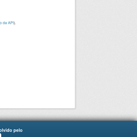
o da API
).
lvido pelo