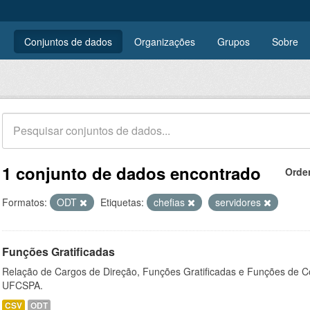
Conjuntos de dados
Organizações
Grupos
Sobre
1 conjunto de dados encontrado
Orde
Formatos:
ODT
Etiquetas:
chefias
servidores
Funções Gratificadas
Relação de Cargos de Direção, Funções Gratificadas e Funções de C
UFCSPA.
CSV
ODT