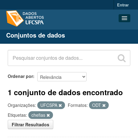
Entrar
Conjuntos de dados
Conjuntos de dados
Organizações
Grupos
Sobre
Ordenar por
1 conjunto de dados encontrado
Organizações:
UFCSPA
Formatos:
ODT
Etiquetas:
chefias
Filtrar Resultados