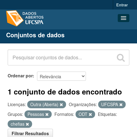
Entrar
Conjuntos de dados
Conjuntos de dados
Organizações
Grupos
Sobre
Ordenar por
1 conjunto de dados encontrado
Licenças:
Outra (Aberta)
Organizações:
UFCSPA
Grupos:
Pessoas
Formatos:
ODT
Etiquetas:
chefias
Filtrar Resultados