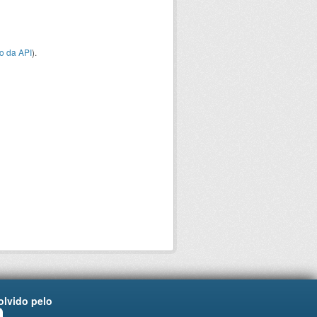
o da API
).
lvido pelo