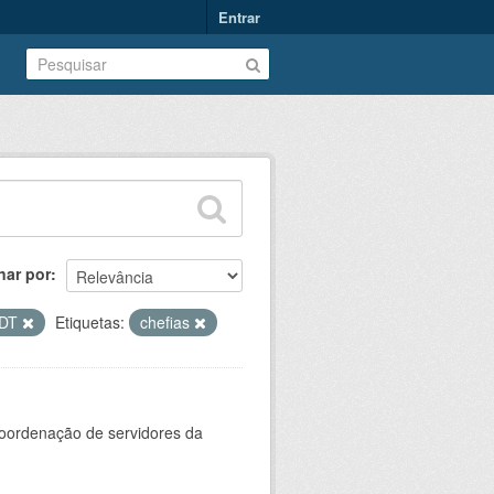
Entrar
nar por
DT
Etiquetas:
chefias
oordenação de servidores da