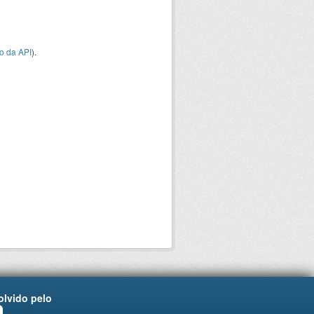
o da API
).
lvido pelo