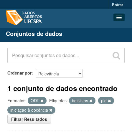
Entrar
Conjuntos de dados
Conjuntos de dados
Organizações
Grupos
Sobre
Ordenar por
1 conjunto de dados encontrado
Formatos:
ODT
Etiquetas:
bolsistas
pid
iniciação à docência
Filtrar Resultados