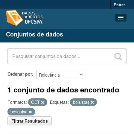
Entrar
Conjuntos de dados
Conjuntos de dados
Organizações
Grupos
Sobre
Ordenar por
1 conjunto de dados encontrado
Formatos:
ODT
Etiquetas:
bolsistas
pesquisa
Filtrar Resultados