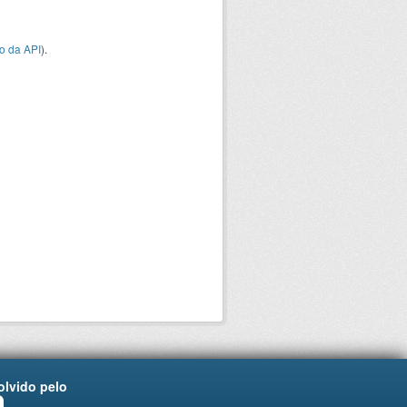
o da API
).
lvido pelo