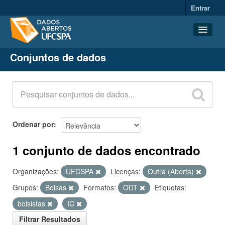
Entrar
Conjuntos de dados
Conjuntos de dados
Organizações
Grupos
Sobre
Ordenar por
1 conjunto de dados encontrado
Organizações:
UFCSPA
Licenças:
Outra (Aberta)
Grupos:
Bolsas
Formatos:
ODT
Etiquetas:
bolsistas
IC
Filtrar Resultados