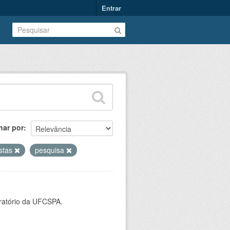
Entrar
nar por
istas
pesquisa
oratório da UFCSPA.