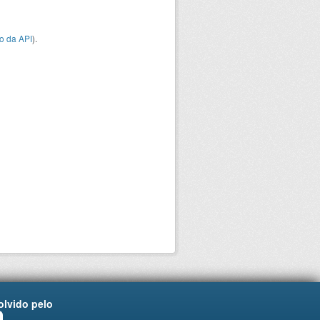
o da API
).
lvido pelo