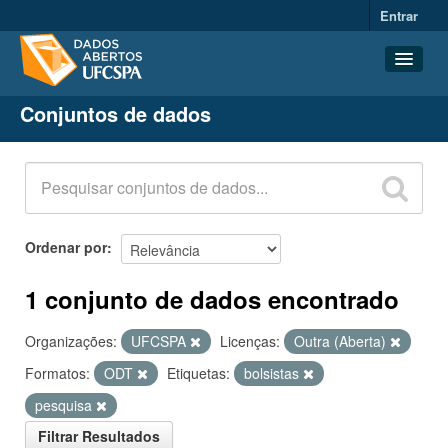
Entrar
Conjuntos de dados
Conjuntos de dados
Organizações
Grupos
Sobre
Ordenar por
1 conjunto de dados encontrado
Organizações:
UFCSPA
Licenças:
Outra (Aberta)
Formatos:
ODT
Etiquetas:
bolsistas
pesquisa
Filtrar Resultados