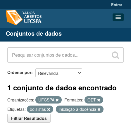
Entrar
Conjuntos de dados
Conjuntos de dados
Organizações
Grupos
Sobre
Ordenar por
1 conjunto de dados encontrado
Organizações:
UFCSPA
Formatos:
ODT
Etiquetas:
bolsistas
iniciação à docência
Filtrar Resultados