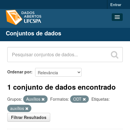
Entrar
Conjuntos de dados
Conjuntos de dados
Organizações
Grupos
Sobre
Ordenar por
1 conjunto de dados encontrado
Grupos:
Auxílios
Formatos:
ODT
Etiquetas:
auxílios
Filtrar Resultados