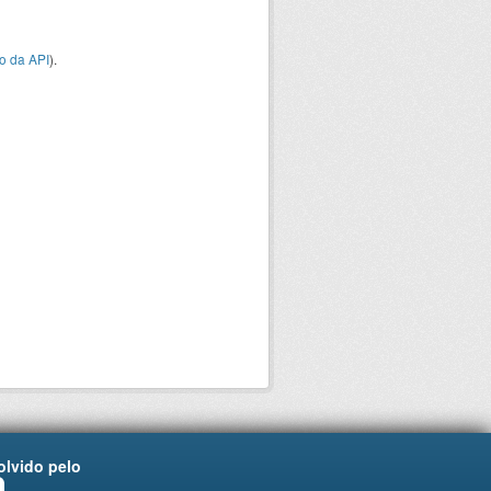
o da API
).
lvido pelo