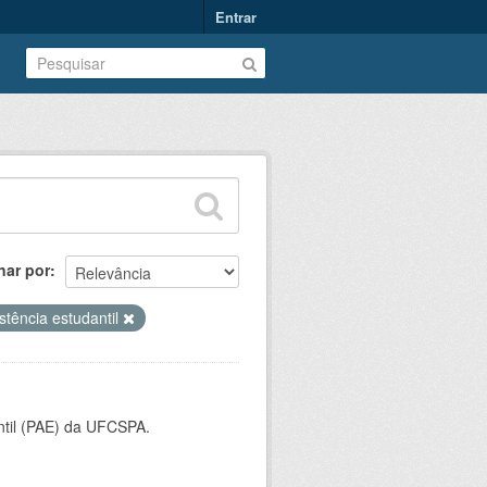
Entrar
nar por
stência estudantil
ntil (PAE) da UFCSPA.