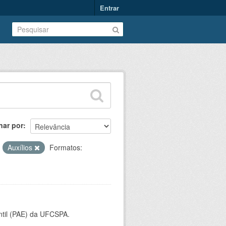
Entrar
nar por
:
Auxílios
Formatos:
ntil (PAE) da UFCSPA.