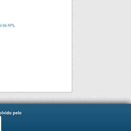
o da API
).
lvido pelo