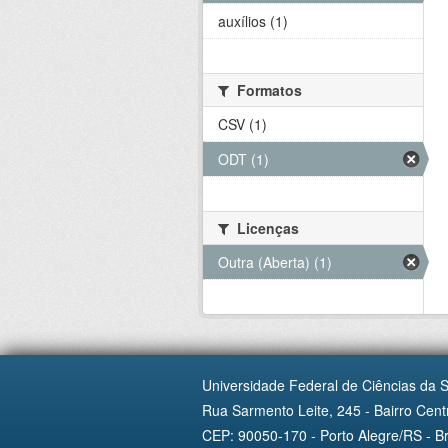
auxílios (1)
Formatos
CSV (1)
ODT (1)
Licenças
Outra (Aberta) (1)
Universidade Federal de Ciências da 
Rua Sarmento Leite, 245 - Bairro Centr
CEP: 90050-170 - Porto Alegre/RS - Br