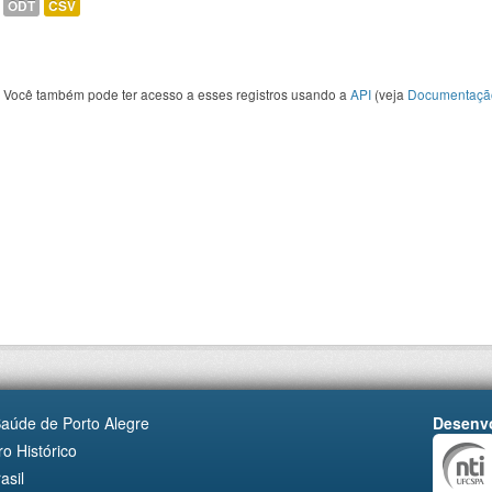
ODT
CSV
Você também pode ter acesso a esses registros usando a
API
(veja
Documentaçã
Saúde de Porto Alegre
Desenvo
o Histórico
asil