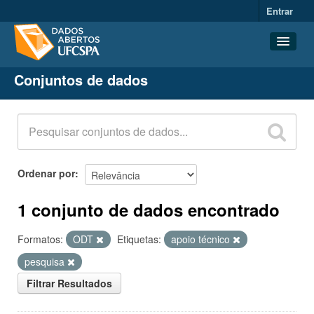
Entrar
Conjuntos de dados
Conjuntos de dados
Organizações
Grupos
Sobre
Ordenar por
1 conjunto de dados encontrado
Formatos:
ODT
Etiquetas:
apoio técnico
pesquisa
Filtrar Resultados