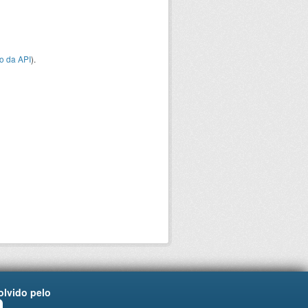
o da API
).
lvido pelo