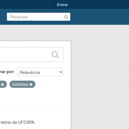
Entrar
nar por
o
bolsistas
oratório da UFCSPA.