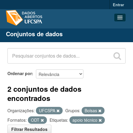
Entrar
Conjuntos de dados
Conjuntos de dados
Organizações
Grupos
Sobre
Ordenar por
2 conjuntos de dados
encontrados
Organizações:
UFCSPA
Grupos:
Bolsas
Formatos:
ODT
Etiquetas:
apoio técnico
Filtrar Resultados