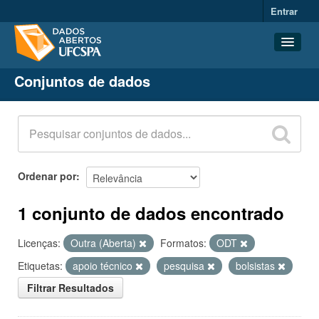
Entrar
Conjuntos de dados
Conjuntos de dados
Organizações
Grupos
Sobre
Ordenar por
1 conjunto de dados encontrado
Licenças:
Outra (Aberta)
Formatos:
ODT
Etiquetas:
apoio técnico
pesquisa
bolsistas
Filtrar Resultados