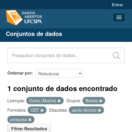
Entrar
Conjuntos de dados
Conjuntos de dados
Organizações
Grupos
Sobre
Ordenar por
1 conjunto de dados encontrado
Licenças:
Outra (Aberta)
Grupos:
Bolsas
Formatos:
ODT
Etiquetas:
apoio técnico
pesquisa
Filtrar Resultados