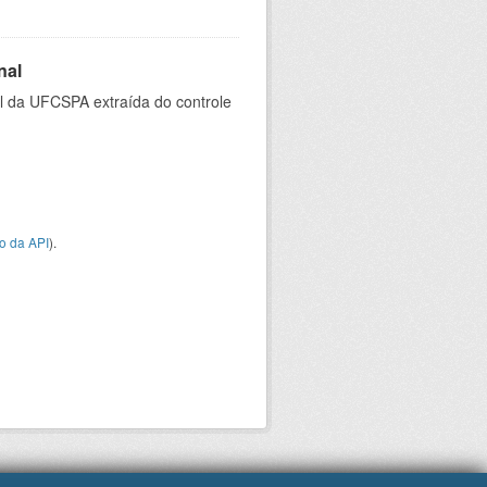
nal
al da UFCSPA extraída do controle
o da API
).