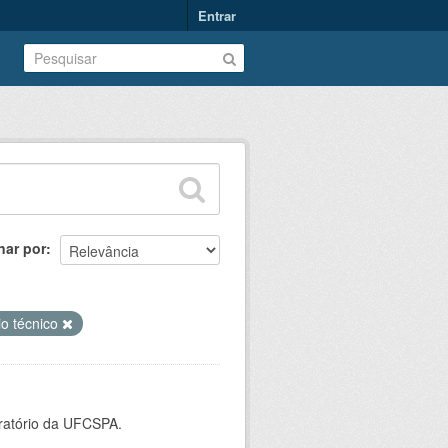
Entrar
nar por
io técnico
oratório da UFCSPA.