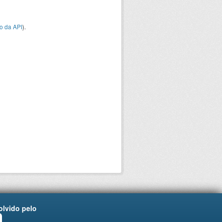
o da API
).
lvido pelo