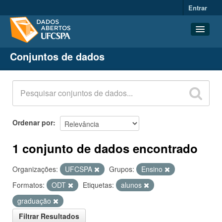
Entrar
Conjuntos de dados
Conjuntos de dados
Organizações
Grupos
Sobre
Ordenar por
1 conjunto de dados encontrado
Organizações:
UFCSPA
Grupos:
Ensino
Formatos:
ODT
Etiquetas:
alunos
graduação
Filtrar Resultados