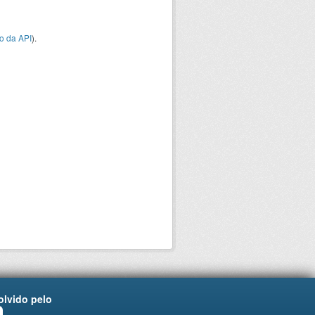
o da API
).
lvido pelo