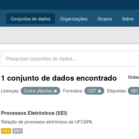
Conjuntos de dados
Organizações
Grupos
Sobre
1 conjunto de dados encontrado
Orde
Licenças:
Outra (Aberta)
Formatos:
ODT
Etiquetas:
SEI
Processos Eletrônicos (SEI)
Relação de processos eletrônicos da UFCSPA.
CSV
ODT