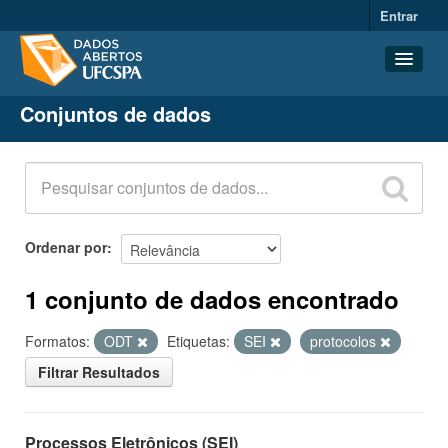
Entrar
Conjuntos de dados
Conjuntos de dados
Organizações
Grupos
Sobre
Ordenar por
1 conjunto de dados encontrado
Formatos:
ODT
Etiquetas:
SEI
protocolos
Filtrar Resultados
Processos Eletrônicos (SEI)