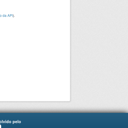
o da API
).
lvido pelo