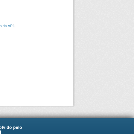
o da API
).
lvido pelo