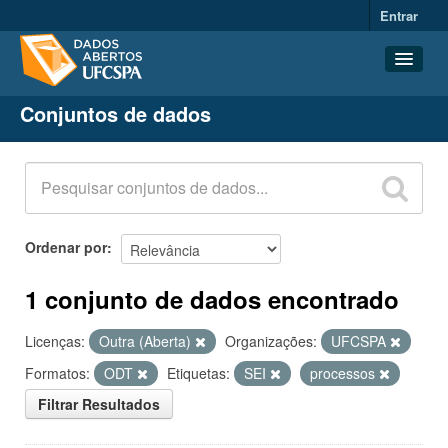
Entrar
Conjuntos de dados
Conjuntos de dados
Organizações
Grupos
Sobre
Ordenar por
1 conjunto de dados encontrado
Licenças:
Outra (Aberta)
Organizações:
UFCSPA
Formatos:
ODT
Etiquetas:
SEI
processos
Filtrar Resultados