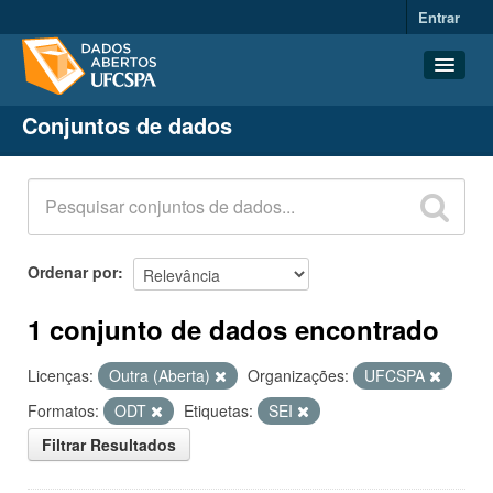
Entrar
Conjuntos de dados
Conjuntos de dados
Organizações
Grupos
Sobre
Ordenar por
1 conjunto de dados encontrado
Licenças:
Outra (Aberta)
Organizações:
UFCSPA
Formatos:
ODT
Etiquetas:
SEI
Filtrar Resultados