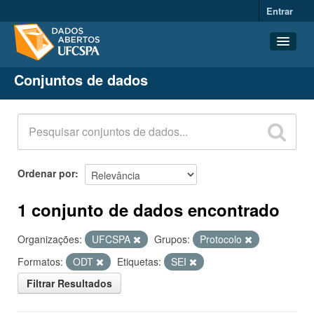
Entrar
Conjuntos de dados
Conjuntos de dados
Organizações
Grupos
Sobre
Ordenar por
1 conjunto de dados encontrado
Organizações:
UFCSPA
Grupos:
Protocolo
Formatos:
ODT
Etiquetas:
SEI
Filtrar Resultados